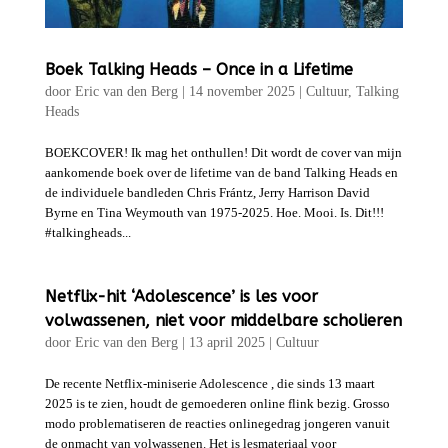
Boek Talking Heads – Once in a Lifetime
door
Eric van den Berg
|
14 november 2025
|
Cultuur
,
Talking
Heads
BOEKCOVER! Ik mag het onthullen! Dit wordt de cover van mijn
aankomende boek over de lifetime van de band Talking Heads en
de individuele bandleden Chris Frántz, Jerry Harrison David
Byrne en Tina Weymouth van 1975-2025. Hoe. Mooi. Is. Dit!!!
#talkingheads...
Netflix-hit ‘Adolescence’ is les voor
volwassenen, niet voor middelbare scholieren
door
Eric van den Berg
|
13 april 2025
|
Cultuur
De recente Netflix-miniserie Adolescence , die sinds 13 maart
2025 is te zien, houdt de gemoederen online flink bezig. Grosso
modo problematiseren de reacties onlinegedrag jongeren vanuit
de onmacht van volwassenen. Het is lesmateriaal voor