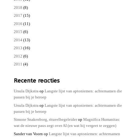
2018
(8)
2017
(15)
2016
(11)
2015
(6)
2014
(13)
2013
(16)
2012
(6)
2011
(4)
Recente reacties
Ursula Dijkstra
op
Langste lijst van aptoniemen: achternamen die
passen bij je beroep
Ursula Dijkstra
op
Langste lijst van aptoniemen: achternamen die
passen bij je beroep
Simone Snakenborg, ritueelbegeleider
op
Magnifica Humanitas:
wat de nieuwe paus zegt over AI (en wat hij vergeet te zeggen)
Sander van Voorn
op
Langste lijst van aptoniemen: achternamen