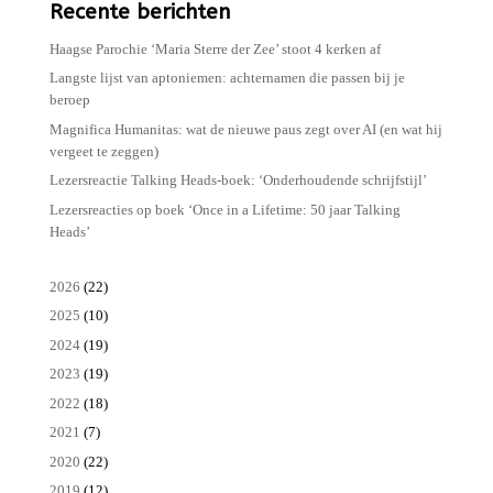
Recente berichten
Haagse Parochie ‘Maria Sterre der Zee’ stoot 4 kerken af
Langste lijst van aptoniemen: achternamen die passen bij je
beroep
Magnifica Humanitas: wat de nieuwe paus zegt over AI (en wat hij
vergeet te zeggen)
Lezersreactie Talking Heads-boek: ‘Onderhoudende schrijfstijl’
Lezersreacties op boek ‘Once in a Lifetime: 50 jaar Talking
Heads’
2026
(22)
2025
(10)
2024
(19)
2023
(19)
2022
(18)
2021
(7)
2020
(22)
2019
(12)