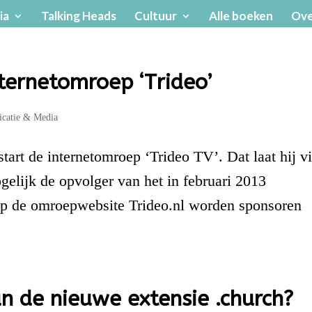
ia
Talking Heads
Cultuur
Alle boeken
Ove
nternetomroep ‘Trideo’
catie & Media
art de internetomroep ‘Trideo TV’. Dat laat hij v
elijk de opvolger van het in februari 2013
Op de omroepwebsite Trideo.nl worden sponsoren
n de nieuwe extensie .church?