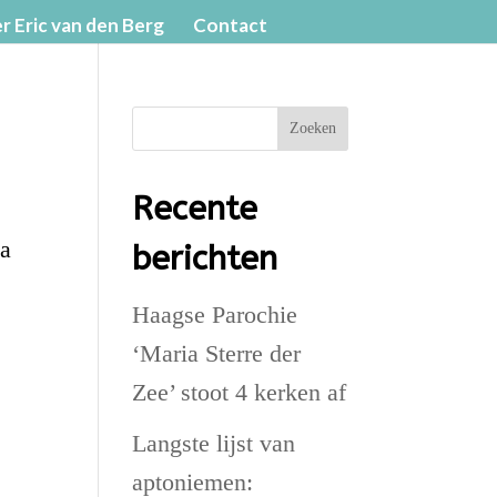
r Eric van den Berg
Contact
Zoeken
Recente
ia
berichten
Haagse Parochie
‘Maria Sterre der
Zee’ stoot 4 kerken af
Langste lijst van
aptoniemen: