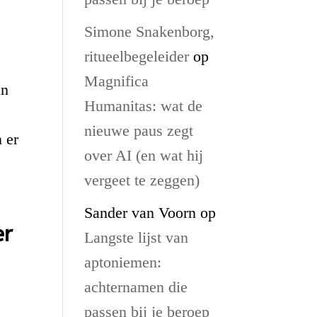
Simone Snakenborg,
ritueelbegeleider
op
Magnifica
an
Humanitas: wat de
nieuwe paus zegt
 er
over AI (en wat hij
vergeet te zeggen)
Sander van Voorn
op
er
Langste lijst van
aptoniemen:
achternamen die
passen bij je beroep