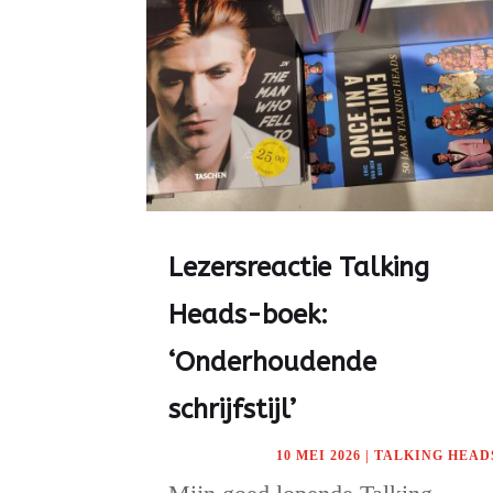
Lezersreactie Talking
Heads-boek:
‘Onderhoudende
schrijfstijl’
10 MEI 2026
|
TALKING HEAD