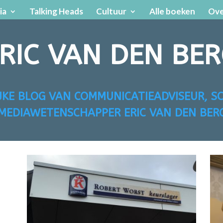
ia
Talking Heads
Cultuur
Alle boeken
Ove
RIC VAN DEN BE
IJKE BLOG VAN COMMUNICATIEADVISEUR, SC
MEDIAWETENSCHAPPER ERIC VAN DEN BER