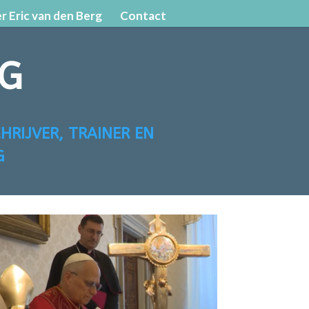
r Eric van den Berg
Contact
RG
HRIJVER, TRAINER EN
G