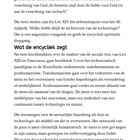
verachting van God, de hemelse stad door de liefde voor God tot
aan de verachting van zichzelf."
Die twee steden zijn bij Leo XIV het referentiepunt voor het AI-
tijdperk. Welke liefde drijft de architecten van de technologie?
Dat is een augustijns vraagstuk en geeft de encycliek spirituele
diepgang.
Wat de encycliek zegt
Na twee hoofdstukken over de traditie van de sociale leer, van Leo
XIII tot Franciscus, gaat hoofdstuk 3 over het technocratisch
paradigma en de filosofische onderstroom: transhumanisme en
posthumanisme. Transhumanisme gaat over het verbeteren van de
mens en het overwinnen van fysieke beperkingen als veroudering
of sterfelijkheid. Posthumanisme gaat verder en neemt afstand van
de mens als maatstaf van de dingen. De mens is niet meer het
middelpunt van het universum, maar een onderdeel van een
continuum tussen technologie en natuur.
Die stromingen zien de menselijke beperking als fout en
technologie als middel om die te overwinnen. Het antwoord van
de paus is meer christelijk humanistisch: de mens is niet gevangen
in zijn natuur, maar geroepen tot zelfoverstijging door liefde.
Maar niet door technische optimalisatie om het eeuwige leven te