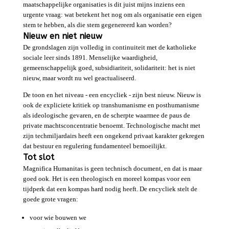
maatschappelijke organisaties is dit juist mijns inziens een
urgente vraag: wat betekent het nog om als organisatie een eigen
stem te hebben, als die stem gegenereerd kan worden?
Nieuw en niet nieuw
De grondslagen zijn volledig in continuiteit met de katholieke
sociale leer sinds 1891. Menselijke waardigheid,
gemeenschappelijk goed, subsidiariteit, solidariteit: het is niet
nieuw, maar wordt nu wel geactualiseerd.
De toon en het niveau - een encycliek - zijn best nieuw. Nieuw is
ook de expliciete kritiek op transhumanisme en posthumanisme
als ideologische gevaren, en de scherpte waarmee de paus de
private machtsconcentratie benoemt. Technologische macht met
zijn techmiljardairs heeft een ongekend privaat karakter gekregen
dat bestuur en regulering fundamenteel bemoeilijkt.
Tot slot
Magnifica Humanitas is geen technisch document, en dat is maar
goed ook. Het is een theologisch en moreel kompas voor een
tijdperk dat een kompas hard nodig heeft. De encycliek stelt de
goede grote vragen:
voor wie bouwen we