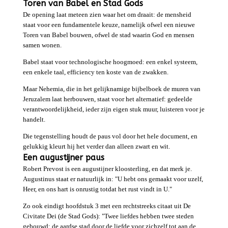
Toren van Babel en Stad Gods
De opening laat meteen zien waar het om draait: de mensheid
staat voor een fundamentele keuze, namelijk ofwel een nieuwe
Toren van Babel bouwen, ofwel de stad waarin God en mensen
samen wonen.
Babel staat voor technologische hoogmoed: een enkel systeem,
een enkele taal, efficiency ten koste van de zwakken.
Maar Nehemia, die in het gelijknamige bijbelboek de muren van
Jeruzalem laat herbouwen, staat voor het alternatief: gedeelde
verantwoordelijkheid, ieder zijn eigen stuk muur, luisteren voor je
handelt.
Die tegenstelling houdt de paus vol door het hele document, en
gelukkig kleurt hij het verder dan alleen zwart en wit.
Een augustijner paus
Robert Prevost is een augustijner kloosterling, en dat merk je.
Augustinus staat er natuurlijk in: "U hebt ons gemaakt voor uzelf,
Heer, en ons hart is onrustig totdat het rust vindt in U."
Zo ook eindigt hoofdstuk 3 met een rechtstreeks citaat uit De
Civitate Dei (de Stad Gods): "Twee liefdes hebben twee steden
gebouwd: de aardse stad door de liefde voor zichzelf tot aan de