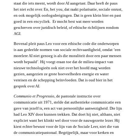
staat die iets meent, wordt door AI aangetast. Daar heeft de paus
het niet echt over. En, bet you, dat raakt polarisatie, sociale onrust,
en ook mogelijk oorlogsdreigingen. Dat is geen klein bier en past
goed in een encycliek. Er mocht best wat meer worden
geschreven over juridisch beleid, of ethische richtlijnen rondom
AGI.
Bovenal pleit paus Leo voor een ethische code die onderworpen
is aan gedeelde normen van sociale rechtvaardigheid, omdat ‘een
morelere AI niet genoeg is als die moraliteit door een paar mensen
wordt bepaald’. Hij voegt eraan toe dat de milieu-impact van
nieuwe technologieën ook niet over het hoofd mag worden
gezien, aangezien ze grote hoeveelheden energie en water
vereisen en de schepping beïnvloeden. Dat is oud bier in het
gesprek over AI.
Communio et Progressio
, de pastorale instructie over
communicatie uit 1971, stelde dat authentieke communicatie een
gave van jezelf is, een act van persoonlijke aanwezigheid. Die lijn
had Leo XIV door kunnen trekken. Dat doet hij niet, althans, niet
expliciet want het klinkt wel door voor de nauwgezette lezer. Hij
kiest echter bewust voor de lijn van de Sociale Leer, niet die van
de communicatiepastoraal. Begrijpelijk, maar voor kerken en