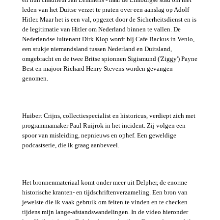
leden van het Duitse verzet te praten over een aanslag op Adolf
Hitler. Maar het is een val, opgezet door de Sicherheitsdienst en is
de legitimatie van Hitler om Nederland binnen te vallen. De
Nederlandse luitenant Dirk Klop wordt bij Cafe Backus in Venlo,
een stukje niemandsland tussen Nederland en Duitsland,
omgebracht en de twee Britse spionnen Sigismund ('Ziggy') Payne
Best en majoor Richard Henry Stevens worden gevangen
genomen.
Huibert Crijns, collectiespecialist en historicus, verdiept zich met
programmamaker Paul Ruijrok in het incident. Zij volgen een
spoor van misleiding, nepnieuws en ophef. Een geweldige
podcastserie, die ik graag aanbeveel.
Het bronnenmateriaal komt onder meer uit Delpher, de enorme
historische kranten- en tijdschriftenverzameling. Een bron van
jewelste die ik vaak gebruik om feiten te vinden en te checken
tijdens mijn lange-afstandswandelingen. In de video hieronder