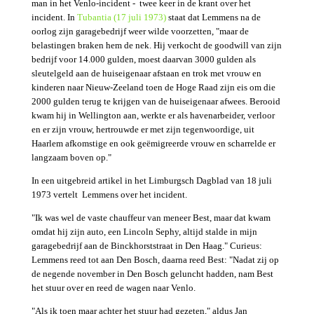
man in het Venlo-incident - twee keer in de krant over het
incident. In
Tubantia (17 juli 1973)
staat dat Lemmens na de
oorlog zijn garagebedrijf weer wilde voorzetten, "maar de
belastingen braken hem de nek. Hij verkocht de goodwill van zijn
bedrijf voor 14.000 gulden, moest daarvan 3000 gulden als
sleutelgeld aan de huiseigenaar afstaan en trok met vrouw en
kinderen naar Nieuw-Zeeland toen de Hoge Raad zijn eis om die
2000 gulden terug te krijgen van de huiseigenaar afwees. Berooid
kwam hij in Wellington aan, werkte er als havenarbeider, verloor
en er zijn vrouw, hertrouwde er met zijn tegenwoordige, uit
Haarlem afkomstige en ook geëmigreerde vrouw en scharrelde er
langzaam boven op."
In een uitgebreid artikel in het Limburgsch Dagblad van 18 juli
1973 vertelt Lemmens over het incident.
"Ik was wel de vaste chauffeur van meneer Best, maar dat kwam
omdat hij zijn auto, een Lincoln Sephy, altijd stalde in mijn
garagebedrijf aan de Binckhorststraat in Den Haag." Curieus:
Lemmens reed tot aan Den Bosch, daarna reed Best: "Nadat zij op
de negende november in Den Bosch geluncht hadden, nam Best
het stuur over en reed de wagen naar Venlo.
"Als ik toen maar achter het stuur had gezeten," aldus Jan