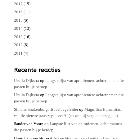
2017
(15)
2016
(11)
2015
(6)
2014
(13)
2013
(16)
2012
(6)
2011
(4)
Recente reacties
Ursula Dijkstra
op
Langste lijst van aptoniemen: achternamen die
passen bij je beroep
Ursula Dijkstra
op
Langste lijst van aptoniemen: achternamen die
passen bij je beroep
Simone Snakenborg, ritueelbegeleider
op
Magnifica Humanitas:
wat de nieuwe paus zegt over AI (en wat hij vergeet te zeggen)
Sander van Voorn
op
Langste lijst van aptoniemen: achternamen
die passen bij je beroep
Hugo Lambrechts
op
Alle krachttermen van kapitein Haddock