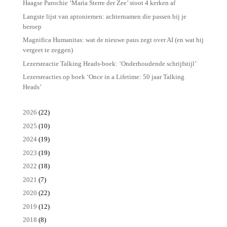
Haagse Parochie ‘Maria Sterre der Zee’ stoot 4 kerken af
Langste lijst van aptoniemen: achternamen die passen bij je
beroep
Magnifica Humanitas: wat de nieuwe paus zegt over AI (en wat hij
vergeet te zeggen)
Lezersreactie Talking Heads-boek: ‘Onderhoudende schrijfstijl’
Lezersreacties op boek ‘Once in a Lifetime: 50 jaar Talking
Heads’
2026
(22)
2025
(10)
2024
(19)
2023
(19)
2022
(18)
2021
(7)
2020
(22)
2019
(12)
2018
(8)