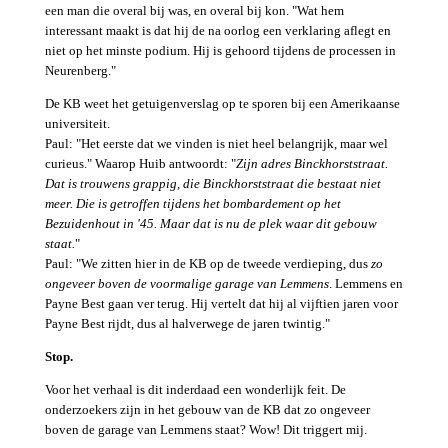
een man die overal bij was, en overal bij kon. "Wat hem
interessant maakt is dat hij de na oorlog een verklaring aflegt en
niet op het minste podium. Hij is gehoord tijdens de processen in
Neurenberg."
De KB weet het getuigenverslag op te sporen bij een Amerikaanse
universiteit.
Paul: "Het eerste dat we vinden is niet heel belangrijk, maar wel
curieus." Waarop Huib antwoordt: "
Zijn adres Binckhorststraat.
Dat is trouwens grappig, die Binckhorststraat die bestaat niet
meer. Die is getroffen tijdens het bombardement op het
Bezuidenhout in '45. Maar dat is nu de plek waar dit gebouw
staat.
"
Paul: "We zitten hier in de KB op de tweede verdieping, dus
zo
ongeveer boven de voormalige garage van Lemmens
. Lemmens en
Payne Best gaan ver terug. Hij vertelt dat hij al vijftien jaren voor
Payne Best rijdt, dus al halverwege de jaren twintig."
Stop.
Voor het verhaal is dit inderdaad een wonderlijk feit. De
onderzoekers zijn in het gebouw van de KB dat zo ongeveer
boven de garage van Lemmens staat? Wow! Dit triggert mij.