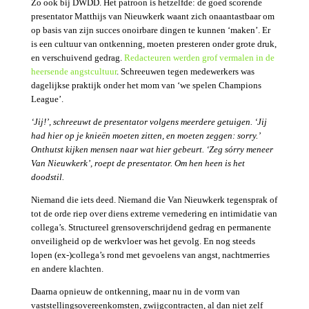
Zo ook bij DWDD. Het patroon is hetzelfde: de goed scorende
presentator Matthijs van Nieuwkerk waant zich onaantastbaar om
op basis van zijn succes onoirbare dingen te kunnen ‘maken’. Er
is een cultuur van ontkenning, moeten presteren onder grote druk,
en verschuivend gedrag.
Redacteuren werden grof vermalen in de
heersende angstcultuur
. Schreeuwen tegen medewerkers was
dagelijkse praktijk onder het mom van ‘we spelen Champions
League’.
‘Jij!’, schreeuwt de presentator volgens meerdere getuigen. ‘Jij
had hier op je knieën moeten zitten, en moeten zeggen: sorry.’
Onthutst kijken mensen naar wat hier gebeurt. ‘Zeg sórry meneer
Van Nieuwkerk’, roept de presentator. Om hen heen is het
doodstil.
Niemand die iets deed. Niemand die Van Nieuwkerk tegensprak of
tot de orde riep over diens extreme vernedering en intimidatie van
collega’s. Structureel grensoverschrijdend gedrag en permanente
onveiligheid op de werkvloer was het gevolg. En nog steeds
lopen (ex-)collega’s rond met gevoelens van angst, nachtmerries
en andere klachten.
Daarna opnieuw de ontkenning, maar nu in de vorm van
vaststellingsovereenkomsten, zwijgcontracten, al dan niet zelf