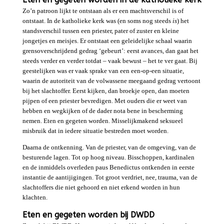
Zo’n patroon lijkt te ontstaan als er een machtsverschil is of
ontstaat. In de katholieke kerk was (en soms nog steeds
is
) het
standsverschil tussen een priester, pater of zuster en kleine
jongetjes en meisjes. Er ontstaat een geleidelijke schaal waarin
grensoverschrijdend gedrag ‘gebeurt’: eerst avances, dan gaat het
steeds verder en verder totdat – vaak bewust – het te ver gaat. Bij
geestelijken was er vaak sprake van een een-op-een situatie,
waarin de autoriteit van de volwassene meegaand gedrag vertoont
bij het slachtoffer. Eerst kijken, dan broekje open, dan moeten
pijpen of een priester bevredigen. Met ouders die er weet van
hebben en wegkijken of de dader nota bene in bescherming
nemen. Eten en gegeten worden. Misselijkmakend seksueel
misbruik dat in iedere situatie bestreden moet worden.
Daarna de ontkenning. Van de priester, van de omgeving, van de
besturende lagen. Tot op hoog niveau. Bisschoppen, kardinalen
en de inmiddels overleden paus Benedictus ontkenden in eerste
instantie de aantijigingen. Tot groot verdriet, nee, trauma, van de
slachtoffers die niet gehoord en niet erkend worden in hun
klachten.
Eten en gegeten worden bij DWDD