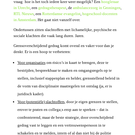
vraag: hoe is het toch iedere keer weer mogelijk? Een
hoogleraar
in Utrecht
, een
gedragstherapeut
, de
ambulancezorg in Groningen
,
RTL Nieuws
, een
Rotterdamse evangelist
,
hogeschool-docenten
in Amsterdam
. Het gaat niet vanzelf over.
Ondertussen zitten slachtoffers met lichamelijke, psychische en
sociale klachten die vaak lang duren. Jaren.
Grensoverschrijdend gedrag komt overal en vaker voor dan je
denkt. Er is een hoop te verbeteren:
Voor organisaties
om risico’s in kaart te brengen, deze te
bestrijden, bespreekbaar te maken en omgangsregels op te
stellen, inclusief stappenplan en helder, grensstellend beleid in
de vorm van disciplinaire maatregelen tot ontslag (ja, er is
juridisch kader).
Voor (potentiële) slachtoffers
, door je eigen grenzen te stellen,
erover te praten en collega;s erop aan te spreken – dat is
confronterend, maar de beste strategie, door overschrijdend
gedrag vast te leggen en een vertrouwenspersoon in te
schakelen en te melden, intern of al dan niet bij de politie