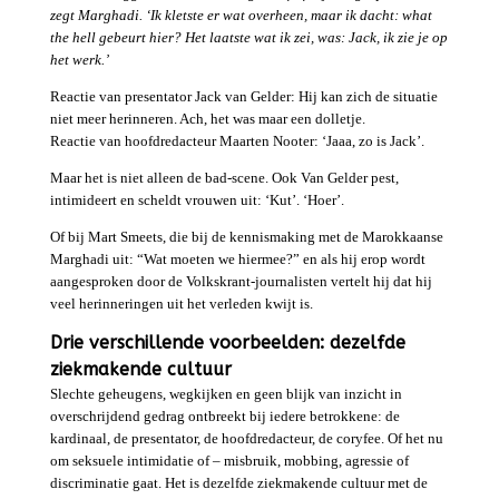
zegt Marghadi. ‘Ik kletste er wat overheen, maar ik dacht: what
the hell gebeurt hier? Het laatste wat ik zei, was: Jack, ik zie je op
het werk.’
Reactie van presentator Jack van Gelder: Hij kan zich de situatie
niet meer herinneren. Ach, het was maar een dolletje.
Reactie van hoofdredacteur Maarten Nooter: ‘Jaaa, zo is Jack’.
Maar het is niet alleen de bad-scene. Ook Van Gelder pest,
intimideert en scheldt vrouwen uit: ‘Kut’. ‘Hoer’.
Of bij Mart Smeets, die bij de kennismaking met de Marokkaanse
Marghadi uit: “Wat moeten we hiermee?” en als hij erop wordt
aangesproken door de Volkskrant-journalisten vertelt hij dat hij
veel herinneringen uit het verleden kwijt is.
Drie verschillende voorbeelden: dezelfde
ziekmakende cultuur
Slechte geheugens, wegkijken en geen blijk van inzicht in
overschrijdend gedrag ontbreekt bij iedere betrokkene: de
kardinaal, de presentator, de hoofdredacteur, de coryfee. Of het nu
om seksuele intimidatie of – misbruik, mobbing, agressie of
discriminatie gaat. Het is dezelfde ziekmakende cultuur met de