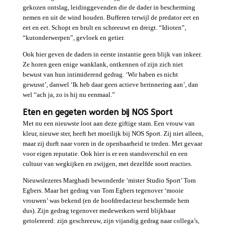
gekozen ontslag, leidinggevenden die de dader in bescherming
nemen en uit de wind houden. Bufferen terwijl de predator eet en
eet en eet. Schopt en brult en schreeuwt en dreigt. “Idioten”,
“kutonderwerpen”, gevloek en getier.
Ook hier geven de daders in eerste instantie geen blijk van inkeer.
Ze horen geen enige wanklank, ontkennen of zijn zich niet
bewust van hun intimiderend gedrag. ‘Wir haben es nicht
gewusst’, danwel ‘Ik heb daar geen actieve herinnering aan’, dan
wel “ach ja, zo is hij nu eenmaal.”
Eten en gegeten worden bij NOS Sport
Met nu een nieuwste loot aan deze giftige stam. Een vrouw van
kleur, nieuwe ster, heeft het moeilijk bij NOS Sport. Zij niet alleen,
maar zij durft naar voren in de openbaarheid te treden. Met gevaar
voor eigen reputatie. Ook hier is er een standsverschil en een
cultuur van wegkijken en zwijgen, met dezelfde soort reacties.
Nieuwslezeres Marghadi bewonderde ‘mister Studio Sport’ Tom
Egbers. Maar het gedrag van Tom Egbers tegenover ‘mooie
vrouwen’ was bekend (en de hoofdredacteur beschermde hem
dus). Zijn gedrag tegenover medewerkers werd blijkbaar
getolereerd: zijn geschreeuw, zijn vijandig gedrag naar collega’s,