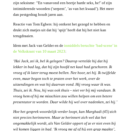
zijn seksisme: “En vanavond een beetje harde seks, he!’ of zijn
intimiderende woorden (‘serpent’, ‘as van het kwaad’). Het meer
dan pestgedrag houdt jaren aan.
Reactie van Tom Egbers: hij ontkent het gezegd te hebben en
drukt zich matjes uit dat hij ‘spijt’ heeft dat hij het niet kan
terugdraaien.
Idem met Jack van Gelder en de
inmiddels beruchte ‘bad-scene’ in
de Volkskrant van 10 maart 2023
:
‘Hai Jack, zei ik, bel ik gelegen? Daarop vertelde hij dat hij
lekker in bad lag, dat hij zijn hoofd net kaal had geschoren. Ik
vroeg of ik later terug moest bellen. Nee hoor, zei hij. Ik twijfelde
even, maar begon toch te praten over het werk, over de
uitzendingen en wat hij daarvan vond. Hij vroeg waar ik was.
Thuis, zei ik. Nou, hij was ook thuis – niet ver bij mij vandaan. Ik
vroeg hem of hij me misschien zou willen helpen om een betere
presentator te worden. Daar wilde hij wel over nadenken, zei hij.’
Hoe het gesprek woordelijk verder loopt, kan Marghadi (45) zich
niet precies herinneren. Maar ze herinnert zich wel dat het
ongemakkelijk wordt, als Van Gelder oppert of ze er niet even bij
wil komen liggen in bad. ‘Ik vroeg me af of hij een grap maakte’,