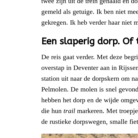
twee zijn uit de trein gehaald en 
gemeld als getuige. Ik ben niet mee
gekregen. Ik heb verder haar niet 
Een slaperig dorp. Of 
De reis gaat verder. Met deze begr
overstap in Deventer aan in Rijsse
station uit naar de dorpskern om n
Pelmolen. De molen is snel gevond
hebben het dorp en de wijde omgev
die hun
trail
markeren. Met troepjes
de rustieke dorpswegen, smalle fi