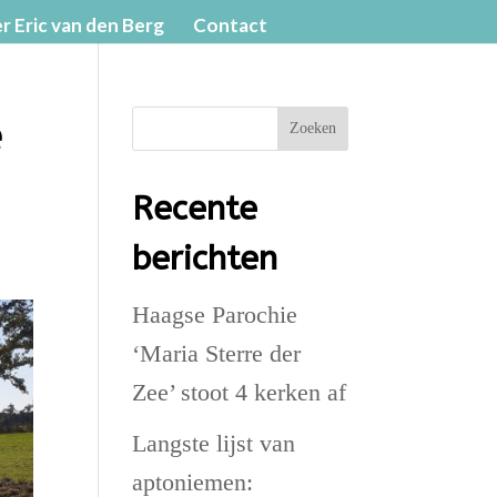
r Eric van den Berg
Contact
e
Zoeken
Recente
berichten
Haagse Parochie
‘Maria Sterre der
Zee’ stoot 4 kerken af
Langste lijst van
aptoniemen: