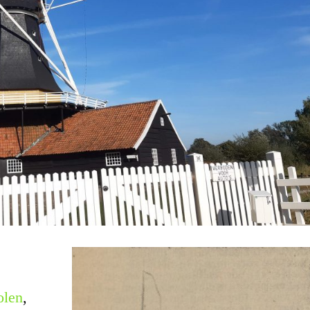
olen
,