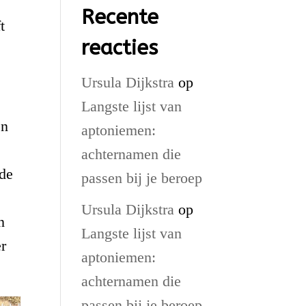
Recente
t
reacties
Ursula Dijkstra
op
Langste lijst van
en
aptoniemen:
achternamen die
nde
passen bij je beroep
Ursula Dijkstra
op
n
Langste lijst van
er
aptoniemen:
achternamen die
passen bij je beroep