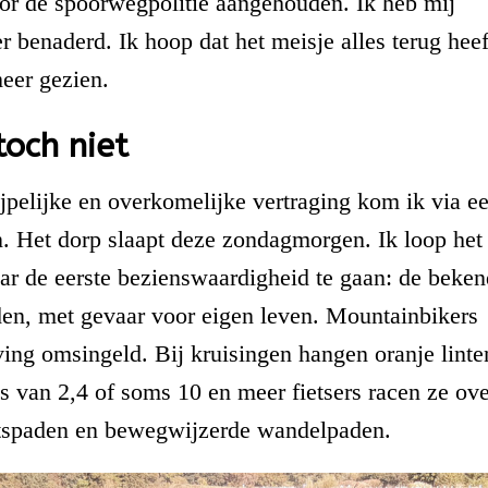
door de spoorwegpolitie aangehouden. Ik heb mij
r benaderd. Ik hoop dat het meisje alles terug heef
meer gezien.
toch niet
ijpelijke en overkomelijke vertraging kom ik via e
n. Het dorp slaapt deze zondagmorgen. Ik loop het
aar de eerste bezienswaardigheid te gaan: de beke
en, met gevaar voor eigen leven. Mountainbikers
ing omsingeld. Bij kruisingen hangen oranje linte
 van 2,4 of soms 10 en meer fietsers racen ze ov
etspaden en bewegwijzerde wandelpaden.