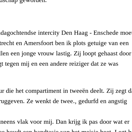
zondagochtendse intercity Den Haag - Enschede moe
recht en Amersfoort ben ik plots getuige van een
len een jonge vrouw lastig. Zij loopt gehaast door
t tegen mij en een andere reiziger dat ze was
r die het compartiment in tweeën deelt. Zij zegt d
ruggeven. Ze wenkt de twee., gedurfd en angstig
ineens vlak voor mij. Dan krijg ik pas door wat er
ee houdt een handtasje van het meisje beet. Legt h