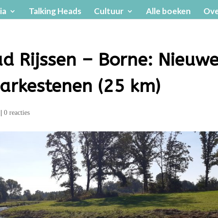
ia
Talking Heads
Cultuur
Alle boeken
Ove
d Rijssen – Borne: Nieuw
arkestenen (25 km)
|
0 reacties