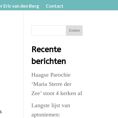
r Eric van den Berg
Contact
Zoeken
Recente
berichten
Haagse Parochie
‘Maria Sterre der
Zee’ stoot 4 kerken af
Langste lijst van
s
aptoniemen: