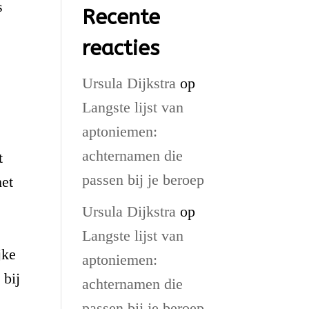
s
Recente
reacties
.
Ursula Dijkstra
op
Langste lijst van
aptoniemen:
achternamen die
t
passen bij je beroep
met
Ursula Dijkstra
op
Langste lijst van
jke
aptoniemen:
 bij
achternamen die
passen bij je beroep