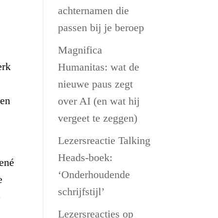
achternamen die
passen bij je beroep
Magnifica
erk
Humanitas: wat de
nieuwe paus zegt
een
over AI (en wat hij
vergeet te zeggen)
Lezersreactie Talking
Heads-boek:
René
‘Onderhoudende
e
schrijfstijl’
p
Lezersreacties op