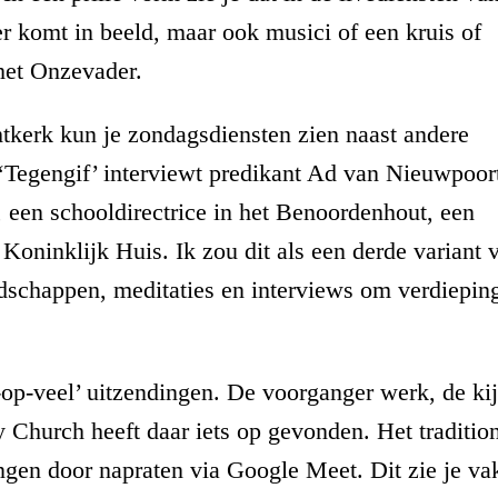
r komt in beeld, maar ook musici of een kruis of
het Onzevader.
tkerk kun je zondagsdiensten zien naast andere
 ‘Tegengif’ interviewt predikant Ad van Nieuwpoor
 een schooldirectrice in het Benoordenhout, een
t Koninklijk Huis. Ik zou dit als een derde variant 
odschappen, meditaties en interviews om verdiepin
-op-veel’ uitzendingen. De voorganger werk, de ki
y Church heeft daar iets op gevonden. Het traditio
angen door napraten via Google Meet. Dit zie je va