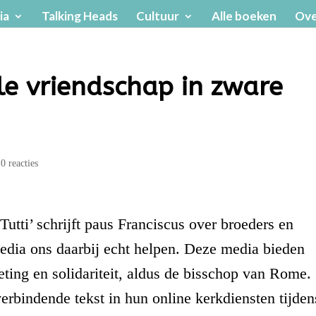
ia
Talking Heads
Cultuur
Alle boeken
Ove
e vriendschap in zware
|
0 reacties
 Tutti’ schrijft paus Franciscus over broeders en
media ons daarbij echt helpen. Deze media bieden
ing en solidariteit, aldus de bisschop van Rome.
rbindende tekst in hun online kerkdiensten tijden