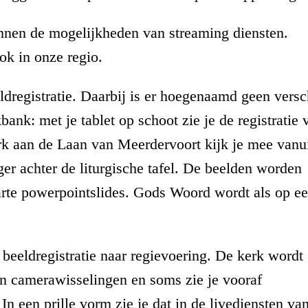
nnen de mogelijkheden van streaming diensten.
ok in onze regio.
eldregistratie. Daarbij is er hoegenaamd geen versc
bank: met je tablet op schoot zie je de registratie 
rk aan de Laan van Meerdervoort kijk je mee vanu
er achter de liturgische tafel. De beelden worden
arte powerpointslides. Gods Woord wordt als op e
 beeldregistratie naar regievoering. De kerk wordt
jn camerawisselingen en soms zie je vooraf
 een prille vorm zie je dat in de livediensten va