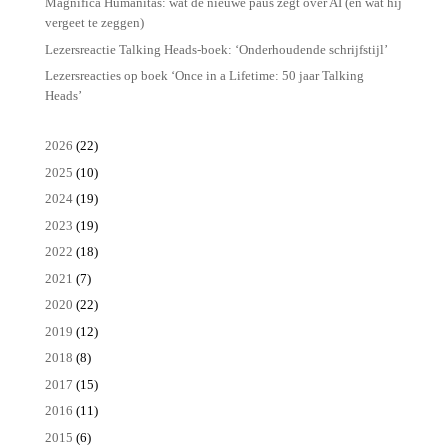
Magnifica Humanitas: wat de nieuwe paus zegt over AI (en wat hij
vergeet te zeggen)
Lezersreactie Talking Heads-boek: ‘Onderhoudende schrijfstijl’
Lezersreacties op boek ‘Once in a Lifetime: 50 jaar Talking
Heads’
2026
(22)
2025
(10)
2024
(19)
2023
(19)
2022
(18)
2021
(7)
2020
(22)
2019
(12)
2018
(8)
2017
(15)
2016
(11)
2015
(6)