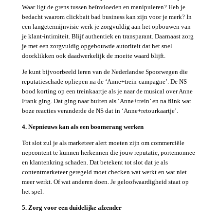
Waar ligt de grens tussen beïnvloeden en manipuleren? Heb je
bedacht waarom clickbait bad business kan zijn voor je merk? In
een langetermijnvisie werk je zorgvuldig aan het opbouwen van
je klant-intimiteit. Blijf authentiek en transparant. Daarnaast zorg
je met een zorgvuldig opgebouwde autoriteit dat het snel
doorklikken ook daadwerkelijk de moeite waard blijft.
Je kunt bijvoorbeeld leren van de Nederlandse Spoorwegen die
reputatieschade opliepen na de ‘Anne+trein-campagne’. De NS
bood korting op een treinkaartje als je naar de musical over Anne
Frank ging. Dat ging naar buiten als ‘Anne+trein’ en na flink wat
boze reacties veranderde de NS dat in ‘Anne+retourkaartje’.
4. Nepnieuws kan als een boomerang werken
Tot slot zul je als marketeer alert moeten zijn om commerciële
nepcontent te kunnen herkennen die jouw reputatie, portemonnee
en klantenkring schaden. Dat betekent tot slot dat je als
contentmarketeer geregeld moet checken wat werkt en wat niet
meer werkt. Of wat anderen doen. Je geloofwaardigheid staat op
het spel.
5. Zorg voor een duidelijke afzender