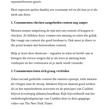
reputatiebouwer groeit.
Deze aspecten spelen daarbij een voorname rol en dit kun je er als
merk aan doen:
1. Consumenten checken aangeboden content nog amper
Mensen nemen simpelweg de tijd niet om content of koppen te
checken. Ze klikken door, vormen een mening en uiten die gelijk.
Dat vraagt om content die goed leesbaar is. Ook moet je direct to
the point komen met betrouwbare content.
Help je lezer door shortcuts – signalen in tekst en beeld- aan te
brengen die ervoor zorgen dat je als lezer je mening kunt
verdiepen en het vertrouwen in je merk wordt versterkt.
2. Consumenten laten zich graag verleiden
Zeker sociaal gedeelde content die emoties oproept, trekt mensen
als vliegen naar de stroop. Inhakers blijven daarom goed werken
als ze het reptielenbrein activeren en de principes van Cialdini
blijven (voorlopig althans) houdbaar. Kijk bijvoorbeeld wat het
wederkerigheidsprincipe van Cialdini doet in deze grappige
video van The New York Times: