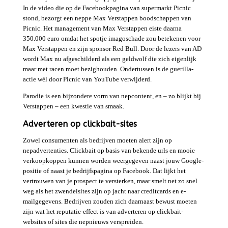
In de video die op de Facebookpagina van supermarkt Picnic
stond, bezorgt een neppe Max Verstappen boodschappen van
Picnic. Het management van Max Verstappen eiste daarna
350.000 euro omdat het spotje imagoschade zou betekenen voor
Max Verstappen en zijn sponsor Red Bull. Door de lezers van AD
wordt Max nu afgeschilderd als een geldwolf die zich eigenlijk
maar met racen moet bezighouden. Ondertussen is de guerilla-
actie wél door Picnic van YouTube verwijderd.
Parodie is een bijzondere vorm van nepcontent, en – zo blijkt bij
Verstappen – een kwestie van smaak.
Adverteren op clickbait-sites
Zowel consumenten als bedrijven moeten alert zijn op
nepadvertenties. Clickbait op basis van bekende urls en mooie
verkoopkoppen kunnen worden weergegeven naast jouw Google-
positie of naast je bedrijfspagina op Facebook. Dat lijkt het
vertrouwen van je prospect te versterken, maar smelt net zo snel
weg als het zwendelsites zijn op jacht naar creditcards en e-
mailgegevens. Bedrijven zouden zich daarnaast bewust moeten
zijn wat het reputatie-effect is van adverteren op clickbait-
websites of sites die nepnieuws verspreiden.