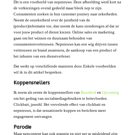
Dit is een voorbeeld van nepnieuws. Deze afbeelding werd kort na
de verkiezingen overal gedeeld maar bleek nep te zijn.
Consumenten zoeken in hun customer journey naar zekerheden.
Neemt de onzekerheid over de juistheid van de
(product)informatie toe, dan neemt de kans zienderogen af dat ze
voor jouw product of dienst kiezen. Online sales en marketing
gaan om het winnen en duurzaam behouden van
consumentenvertrouwen. Nepnieuws kan een wig drijven tussen
vertrouwen en brand awareness, de aankoop van een product of
het inhuren van een dienstverlener.
Dat werkt op verschillende manieren door. Enkele voorbeelden
wil ik in dit artikel bespreken.
Koppensnellers
Ik noem als eerste de koppensnellers van
Buzzfeed
en
Upcoming
om het gedrag van socialmediagebruikers te beïnvloeden.
Clickbait, jawohl. Het vervelende effect van clickbait en
nepnieuws, is dat sensationele koppen en berichten meer
engagement ontvangen.
Parodie
Maar nepcontent kan ook grappig en niet per se misleidend zijn.