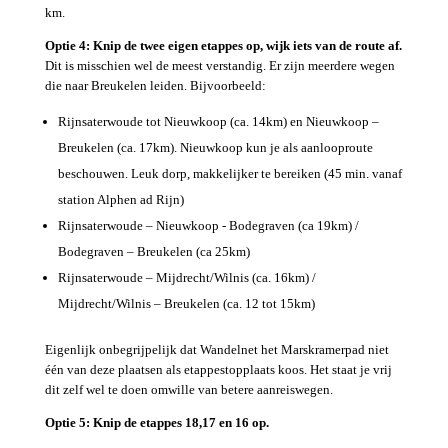
km.
Optie 4: Knip de twee eigen etappes op, wijk iets van de route af.
Dit is misschien wel de meest verstandig. Er zijn meerdere wegen
die naar Breukelen leiden. Bijvoorbeeld:
Rijnsaterwoude tot Nieuwkoop (ca. 14km) en Nieuwkoop –
Breukelen (ca. 17km). Nieuwkoop kun je als aanlooproute
beschouwen. Leuk dorp, makkelijker te bereiken (45 min. vanaf
station Alphen ad Rijn)
Rijnsaterwoude – Nieuwkoop - Bodegraven (ca 19km) /
Bodegraven – Breukelen (ca 25km)
Rijnsaterwoude – Mijdrecht/Wilnis (ca. 16km) /
Mijdrecht/Wilnis – Breukelen (ca. 12 tot 15km)
Eigenlijk onbegrijpelijk dat Wandelnet het Marskramerpad niet
één van deze plaatsen als etappestopplaats koos. Het staat je vrij
dit zelf wel te doen omwille van betere aanreiswegen.
Optie 5: Knip de etappes 18,17 en 16 op.