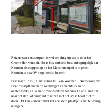
Reizen naar een startpunt is wel een dingetje als je door het
Groene Hart wandelt. Het is bijvoorbeeld best onbegrijpelijk dat
Noorden als etappestop op het Marskramerpad is ingelast.
Noorden is qua OV ongelofelijk beperkt.
Er is maar 1 buslijn. Dat is bus 101 van Woerden – Nieuwkoop vv.
Deze bus rijdt alleen op weekdagen en slechts 2x in de
ochtendspits, en 3x in de avondspits vanaf circa 15.45u. Dus om
naar het start- of eindpunt te reizen met het OV is haast niet te
doen. Dat kan komen omdat het een klein plaatsje is met te weinig
reizigers.