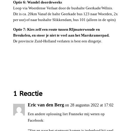
Optie 6: Wandel doordeweeks
Loop via Woerdense Verlaat door de bushalte Geerkade/Wilnis.
Dit is ca. 20km Vanaf de halte Geerkade bus 123 naar Woerden, 2x
per uur) of naar bushalte Slikkendam, bus 101 (alleen in de spits)
Optie 7: Kies zelf een route tussen RIjnsaterwoude en
Breukelen, en stoor je niet te veel aan het Marskramerpad.
De provincie Zuid-Holland verlaten is best een dingetje.
1 Reactie
Eric van den Berg
on 28 augustus 2022 at 17:02
Een andere oplossing liet Franneke mij weten op
Facebook:
“Van en naar het startpunt komen is inderdaad bij veel