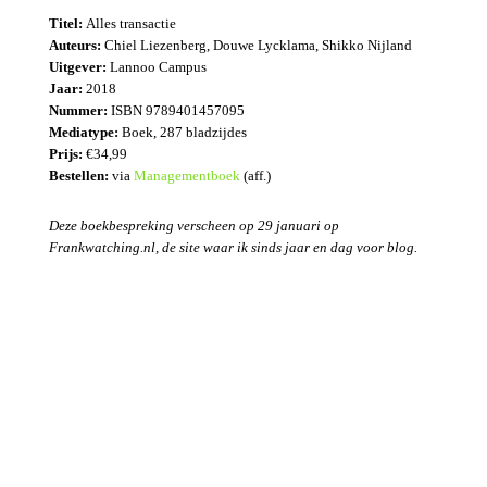
Titel:
Alles transactie
Auteurs:
Chiel Liezenberg, Douwe Lycklama, Shikko Nijland
Uitgever:
Lannoo Campus
Jaar:
2018
Nummer:
ISBN 9789401457095
Mediatype:
Boek, 287 bladzijdes
Prijs:
€34,99
Bestellen:
via
Managementboek
(aff.)
Deze boekbespreking verscheen op 29 januari op
Frankwatching.nl, de site waar ik sinds jaar en dag voor blog.