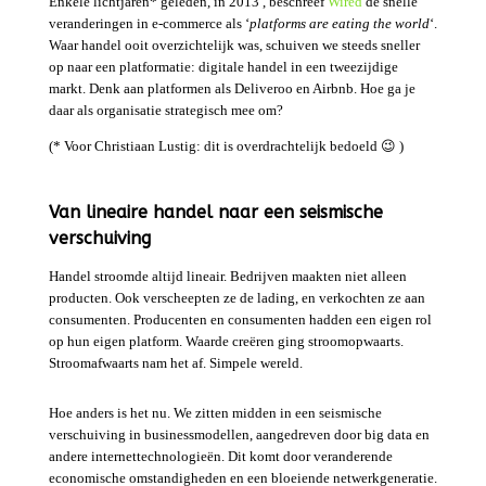
Enkele lichtjaren* geleden, in 2013 , beschreef
Wired
de snelle
veranderingen in e-commerce als ‘
platforms are eating the world
‘.
Waar handel ooit overzichtelijk was, schuiven we steeds sneller
op naar een platformatie: digitale handel in een tweezijdige
markt. Denk aan platformen als Deliveroo en Airbnb. Hoe ga je
daar als organisatie strategisch mee om?
(* Voor Christiaan Lustig: dit is overdrachtelijk bedoeld 😉 )
Van lineaire handel naar een seismische
verschuiving
Handel stroomde altijd lineair. Bedrijven maakten niet alleen
producten. Ook verscheepten ze de lading, en verkochten ze aan
consumenten. Producenten en consumenten hadden een eigen rol
op hun eigen platform. Waarde creëren ging stroomopwaarts.
Stroomafwaarts nam het af. Simpele wereld.
Hoe anders is het nu. We zitten midden in een seismische
verschuiving in businessmodellen, aangedreven door big data en
andere internettechnologieën. Dit komt door veranderende
economische omstandigheden en een bloeiende netwerkgeneratie.