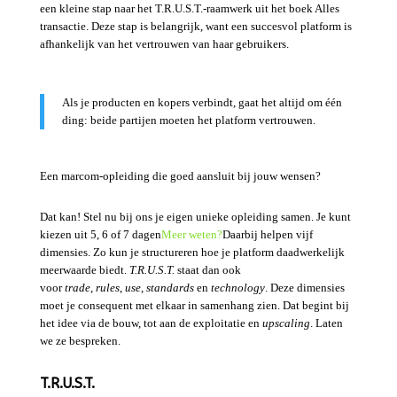
een kleine stap naar het T.R.U.S.T.-raamwerk uit het boek Alles
transactie. Deze stap is belangrijk, want een succesvol platform is
afhankelijk van het vertrouwen van haar gebruikers.
Als je producten en kopers verbindt, gaat het altijd om één
ding: beide partijen moeten het platform vertrouwen.
Een marcom-opleiding die goed aansluit bij jouw wensen?
Dat kan! Stel nu bij ons je eigen unieke opleiding samen. Je kunt
kiezen uit 5, 6 of 7 dagen
Meer weten?
Daarbij helpen vijf
dimensies. Zo kun je structureren hoe je platform daadwerkelijk
meerwaarde biedt.
T.R.U.S.T.
staat dan ook
voor
trade
,
rules
,
use
,
standards
en
technology
. Deze dimensies
moet je consequent met elkaar in samenhang zien. Dat begint bij
het idee via de bouw, tot aan de exploitatie en
upscaling
. Laten
we ze bespreken.
T.R.U.S.T.