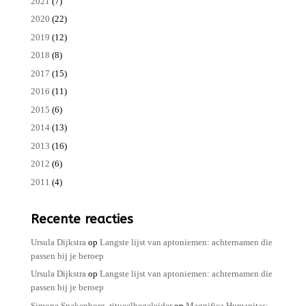
2021
(7)
2020
(22)
2019
(12)
2018
(8)
2017
(15)
2016
(11)
2015
(6)
2014
(13)
2013
(16)
2012
(6)
2011
(4)
Recente reacties
Ursula Dijkstra
op
Langste lijst van aptoniemen: achternamen die
passen bij je beroep
Ursula Dijkstra
op
Langste lijst van aptoniemen: achternamen die
passen bij je beroep
Simone Snakenborg, ritueelbegeleider
op
Magnifica Humanitas: