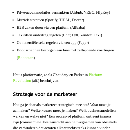
Privé-accommodaties vermarkten (Airbnb, VRBO, FlipKey)
Muziek
streamen
(Spotify, TIDAL, Deezer)
B2B zaken doen via een platform (Alibaba)
Taxiritten onderling regelen (Uber, Lyft, Yandex. Taxi)
Commerciële seks regelen via een app (Peppr)
Boodschappen bezorgen aan huis met zelfrijdende voertuigen
(
Robomart
)
Het is platformatie, zoals Choudary en Parker in
Platform
Revolution
(aff.) beschrijven.
Strategie voor de marketeer
Hoe ga je daar als marketeer strategisch mee om? Waar moet je
aanhaken? Welke keuzes moet je maken? Welk businessmodellen
werken en welke niet? Een succesvol platform ontleent immers
zijn (commerciële) bestaansrecht aan het wegnemen van obstakels
die verhinderen dat actoren elkaar rechtstreeks kunnen vinden.